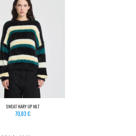
SWEAT HARY UP MLT
Prix
70,83 €