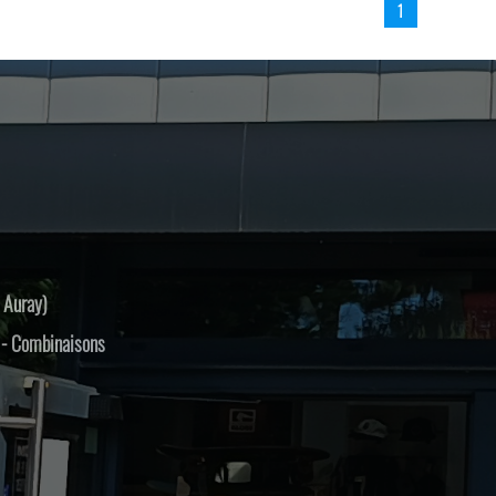
1
 Auray)
s - Combinaisons