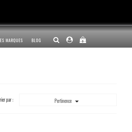
LES MARQUES
BLOG
0
rier par :

Pertinence