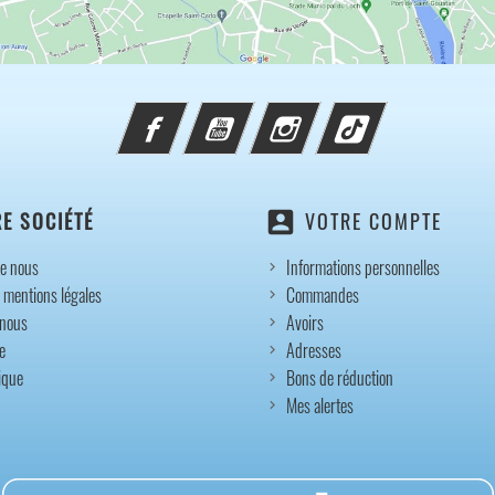
Facebook
YouTube
Instagram
TikTok
account_box
E SOCIÉTÉ
VOTRE COMPTE
e nous
Informations personnelles
 mentions légales
Commandes
-nous
Avoirs
e
Adresses
ique
Bons de réduction
Mes alertes