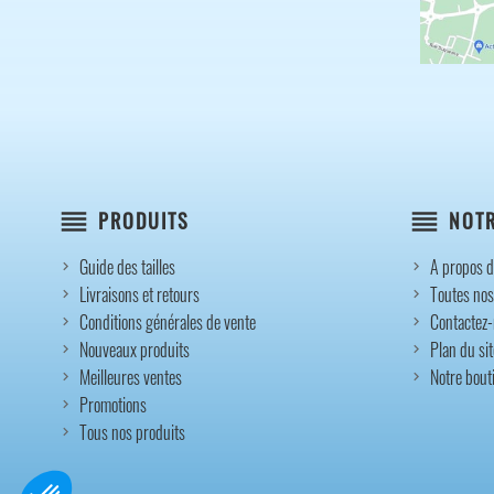
reorder
reorder
PRODUITS
NOTR
Guide des tailles
A propos d
Livraisons et retours
Toutes nos
Conditions générales de vente
Contactez
Nouveaux produits
Plan du sit
Meilleures ventes
Notre bout
Promotions
Tous nos produits