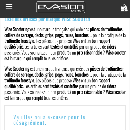

0
Liste des articles par marque WISE SCOOTER
Wise Scootering
est une marque française qui crée des
pièces de trottinettes
:
colliers de serrage, decks, grips, pegs, roues, fourches
,... pour la pratique de la
trottinette freestyle
. Les pièces que propose
Wise
ont un
bon rapport
qualité/prix.
Les articles sont
testés
et
contrôlés
par un groupe de
riders
passionés. Vous souhaitez un bon
produit
à un
prix raisonnable
?
Wise scooter
est la marque qui remplit tous les critères !
Wise Scootering
est une marque française qui crée des
pièces de trottinettes
:
colliers de serrage, decks, grips, pegs, roues, fourches
,... pour la pratique de la
trottinette freestyle
. Les pièces que propose
Wise
ont un
bon rapport
qualité/prix.
Les articles sont
testés
et
contrôlés
par un groupe de
riders
passionés. Vous souhaitez un bon
produit
à un
prix raisonnable
?
Wise scooter
est la marque qui remplit tous les critères !
Veuillez nous excuser pour le
désagrément.