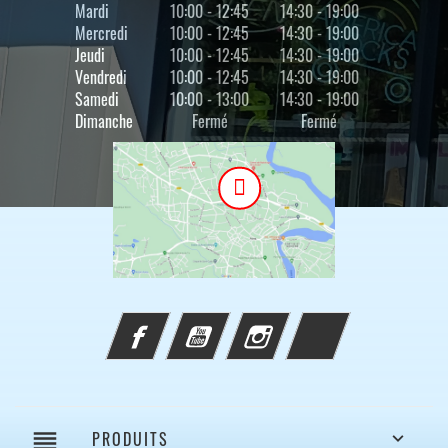
Mardi
10:00 - 12:45
14:30 - 19:00
Mercredi
10:00 - 12:45
14:30 - 19:00
Jeudi
10:00 - 12:45
14:30 - 19:00
Vendredi
10:00 - 12:45
14:30 - 19:00
Samedi
10:00 - 13:00
14:30 - 19:00
Dimanche
Fermé
Fermé
Facebook
YouTube
Instagram
TikTok
reorder
PRODUITS
