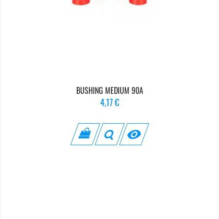
BUSHING MEDIUM 90A
Prix
4,17 €
