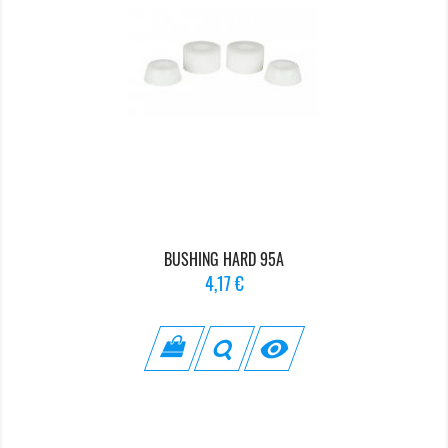
BUSHING HARD 95A
Prix
4,17 €
