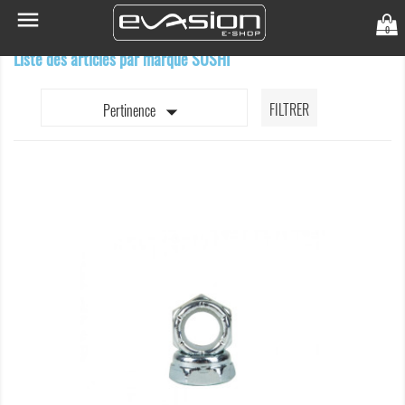

0
Liste des articles par marque SUSHI

FILTRER
Pertinence