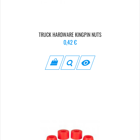
TRUCK HARDWARE KINGPIN NUTS
Prix
0,42 €
