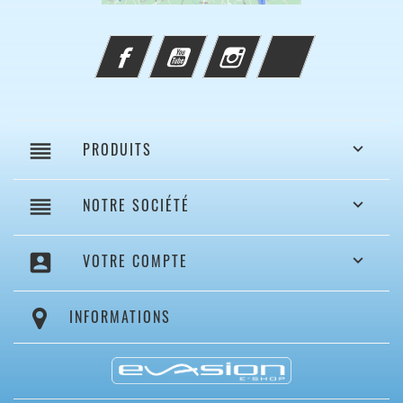
Facebook
YouTube
Instagram
TikTok
reorder
PRODUITS

reorder
NOTRE SOCIÉTÉ

account_box
VOTRE COMPTE

INFORMATIONS