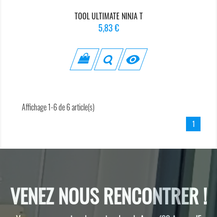
TOOL ULTIMATE NINJA T
Prix
5,83 €

Affichage 1-6 de 6 article(s)
1
VENEZ NOUS RENCONTRER !