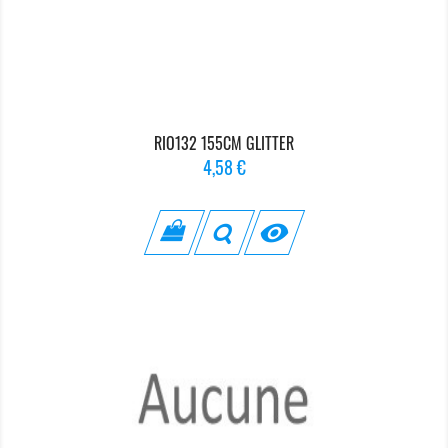
RIO132 155CM GLITTER
Prix
4,58 €
