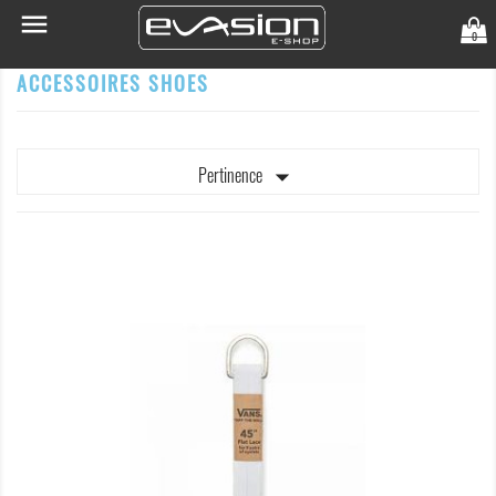

0
ACCESSOIRES SHOES

Pertinence