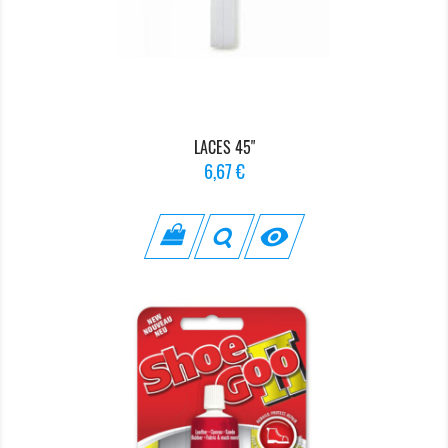
LACES 45"
Prix
6,67 €
