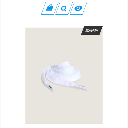

NOUVEAU