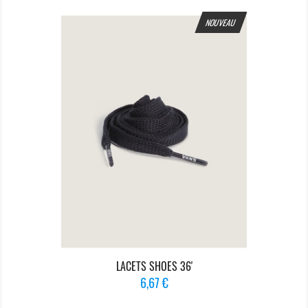
NOUVEAU
LACETS SHOES 36'
Prix
6,67 €