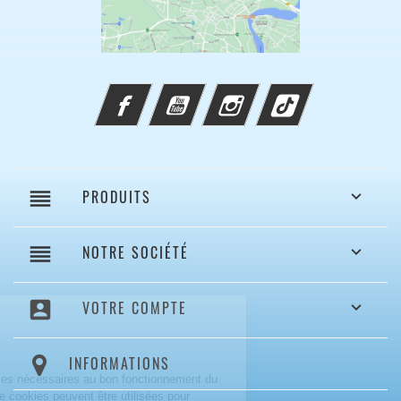
Facebook
YouTube
Instagram
TikTok
reorder
PRODUITS

reorder
NOTRE SOCIÉTÉ

account_box
VOTRE COMPTE

INFORMATIONS