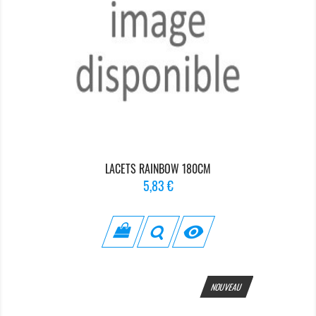
LACETS RAINBOW 180CM
Prix
5,83 €

NOUVEAU