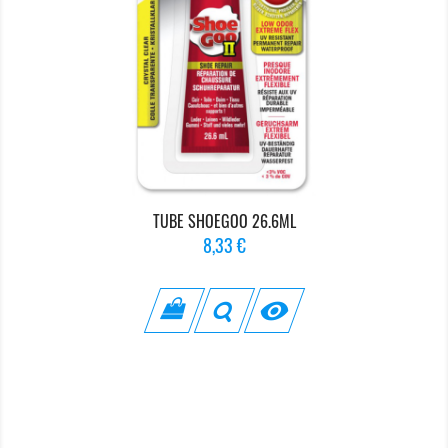
TUBE SHOEGOO 26.6ML
Prix
8,33 €
