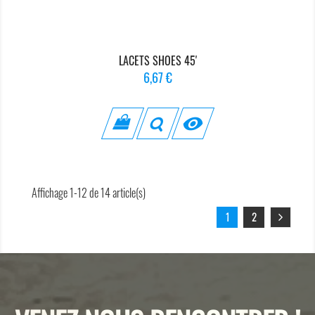
LACETS SHOES 45'
Prix
6,67 €

Affichage 1-12 de 14 article(s)
1
2