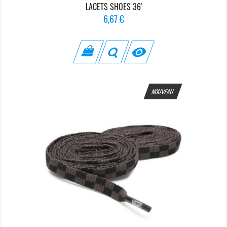
LACETS SHOES 36'
Prix
6,67 €

NOUVEAU