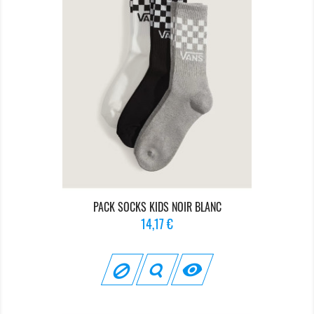
PACK SOCKS KIDS NOIR BLANC
Prix
14,17 €
