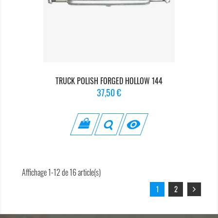
TRUCK POLISH FORGED HOLLOW 144
Prix
37,50 €

Affichage 1-12 de 16 article(s)
1
2