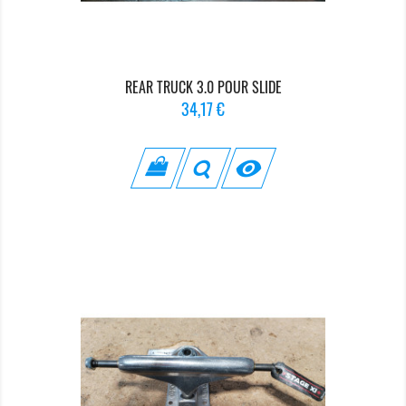
REAR TRUCK 3.0 POUR SLIDE
Prix
34,17 €
