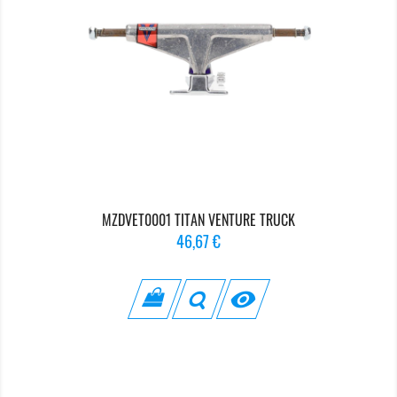
MZDVET0001 TITAN VENTURE TRUCK
Prix
46,67 €
