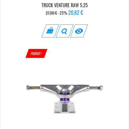
TRUCK VENTURE RAW 5.25
Prix
Prix
20,62 €
27,50 €
-25%
de
base

PROMO !