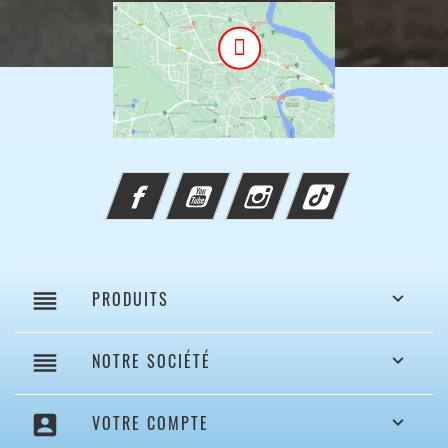
Facebook
YouTube
Instagram
TikTok
reorder
PRODUITS

reorder
NOTRE SOCIÉTÉ

account_box
VOTRE COMPTE
