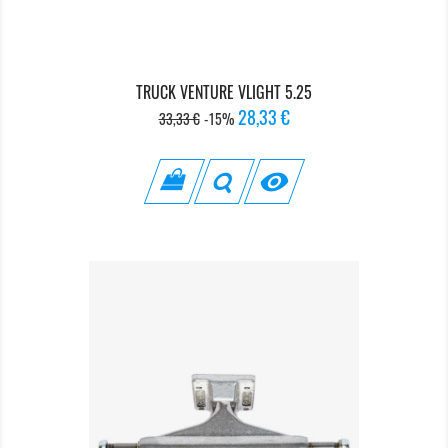
TRUCK VENTURE VLIGHT 5.25
Prix
Prix
28,33 €
33,33 €
-15%
de
base
