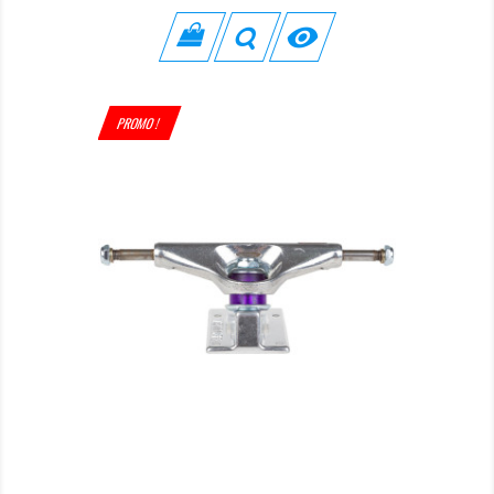

PROMO !