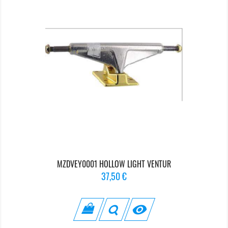
MZDVEY0001 HOLLOW LIGHT VENTUR
Prix
37,50 €
