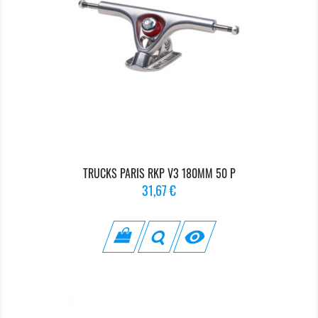
TRUCKS PARIS RKP V3 180MM 50 P
Prix
31,67 €
