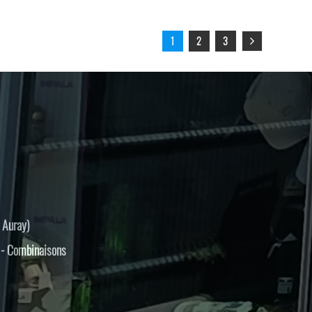
1
2
3
 Auray)
s - Combinaisons