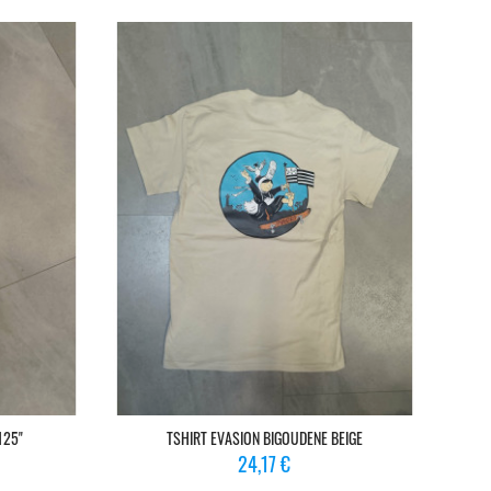
125"
TSHIRT EVASION BIGOUDENE BEIGE
Prix
24,17 €