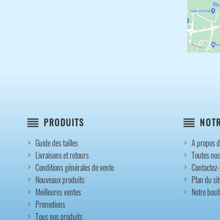
reorder
reorder
PRODUITS
NOTR
Guide des tailles
A propos d
Livraisons et retours
Toutes nos
Conditions générales de vente
Contactez
Nouveaux produits
Plan du sit
Meilleures ventes
Notre bout
Promotions
Tous nos produits