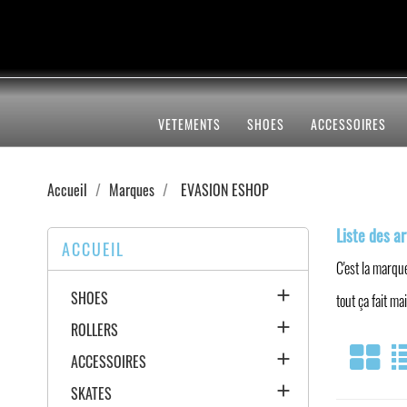
VETEMENTS
SHOES
ACCESSOIRES
Accueil
Marques
EVASION ESHOP
Liste des a
ACCUEIL
C'est la marque

SHOES
tout ça fait m

ROLLERS

ACCESSOIRES

SKATES