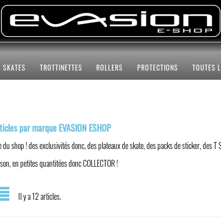
SKATES
TROTTINETTES
ROLLERS
PROTECTIONS
TOUTES 
rticles par marque EVASION ESHOP
 du shop ! des exclusivités donc, des plateaux de skate, des packs de sticker, des T S
aison, en petites quantitées donc COLLECTOR !
Il y a 12 articles.