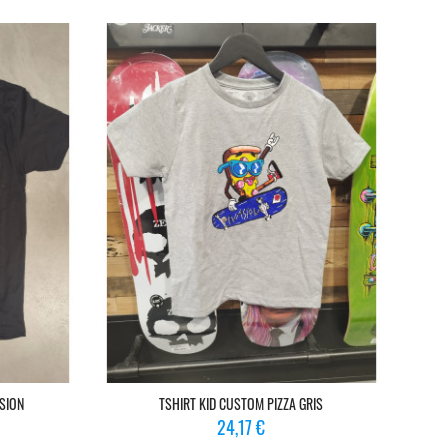
SION
TSHIRT KID CUSTOM PIZZA GRIS
Prix
24,17 €