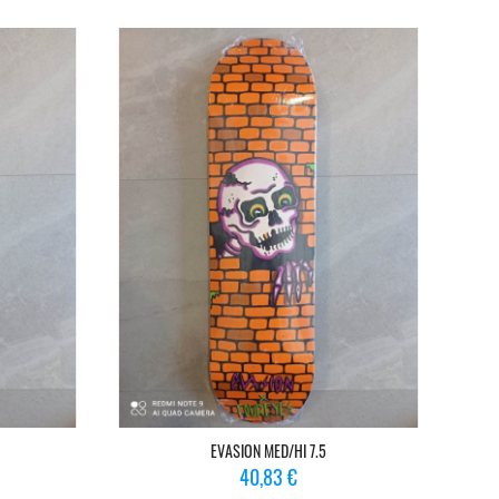
EVASION MED/HI 7.5
Prix
40,83 €