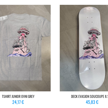
TSHIRT JUNIOR OVNI GREY
DECK EVASION SOUCOUPE 8.
Prix
Prix
24,17 €
45,83 €