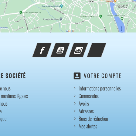
Facebook
YouTube
Instagram
TikTok
account_box
E SOCIÉTÉ
VOTRE COMPTE
e nous
Informations personnelles
 mentions légales
Commandes
-nous
Avoirs
e
Adresses
ique
Bons de réduction
Mes alertes