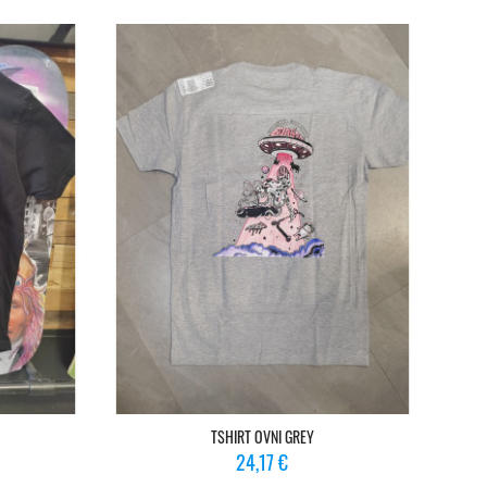
TSHIRT OVNI GREY
Prix
24,17 €