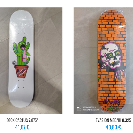
DECK CACTUS 7.875"
EVASION MED/HI 8.325
Prix
Prix
41,67 €
40,83 €