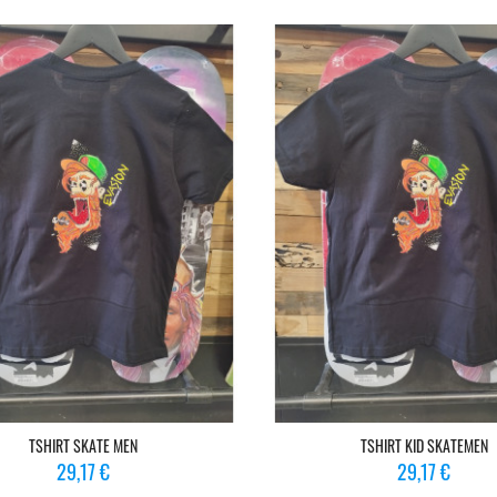
TSHIRT SKATE MEN
TSHIRT KID SKATEMEN
Prix
Prix
29,17 €
29,17 €