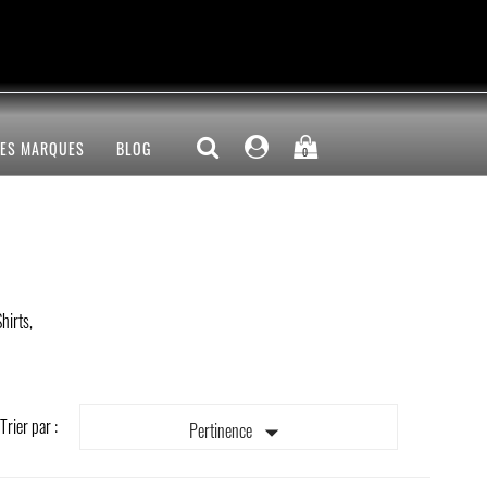
LES MARQUES
BLOG
0
hirts,
Trier par :

Pertinence