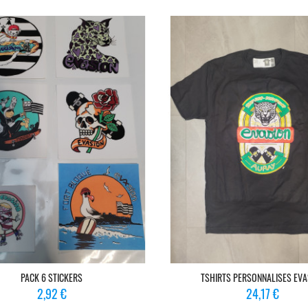
PACK 6 STICKERS
TSHIRTS PERSONNALISES EVA
Prix
Prix
2,92 €
24,17 €