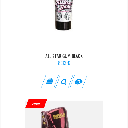
ALL STAR GUM BLACK
Prix
8,33 €

PROMO !