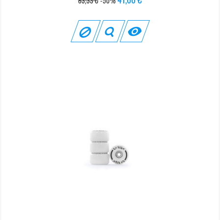
83,33 €
-50%
de
base
