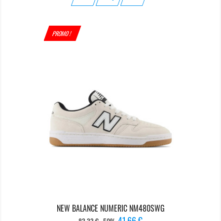
PROMO !
NEW BALANCE NUMERIC NM480SWG
Prix
Prix
41,66 €