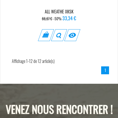
ALL WEATHE XKSK
Prix
Prix
33,34 €
66,67 €
-50%
de
base

Affichage 1-12 de 12 article(s)
1
VENEZ NOUS RENCONTRER !