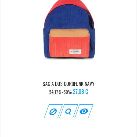
SAC A DOS CORDFUNK NAVY
Prix
Prix
27,08 €
54,17 €
-50%
de
base
