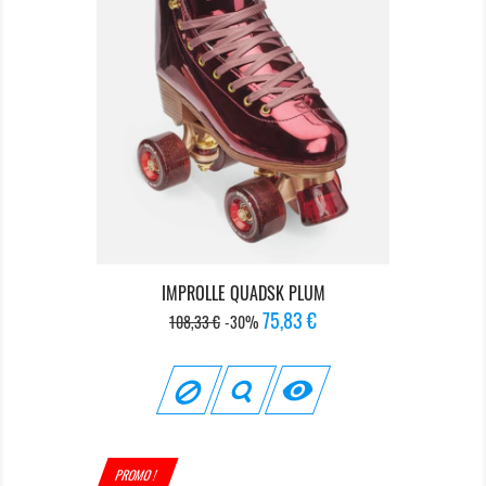
IMPROLLE QUADSK PLUM
Prix
Prix
75,83 €
108,33 €
-30%
de
base

PROMO !