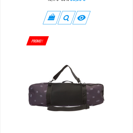
de
base

PROMO !