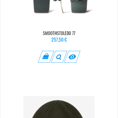
SMOOTHSTOLEDO 77
Prix
257,50 €
