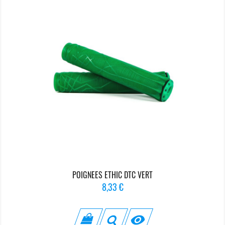
POIGNEES ETHIC DTC VERT
Prix
8,33 €
