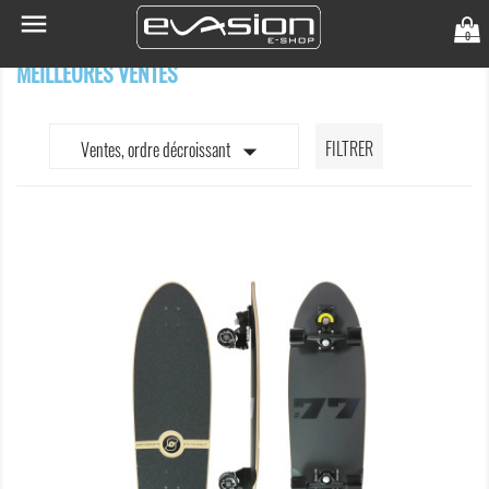

0
MEILLEURES VENTES

FILTRER
Ventes, ordre décroissant