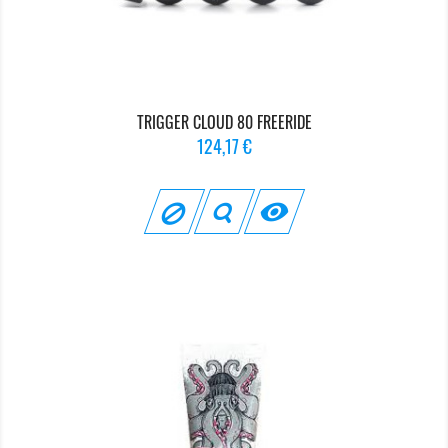
TRIGGER CLOUD 80 FREERIDE
Prix
124,17 €
