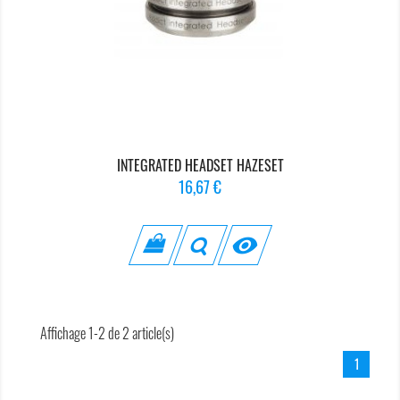
INTEGRATED HEADSET HAZESET
Prix
16,67 €

Affichage 1-2 de 2 article(s)
1