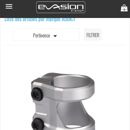

0
Liste des articles par marque ADDICT

FILTRER
Pertinence