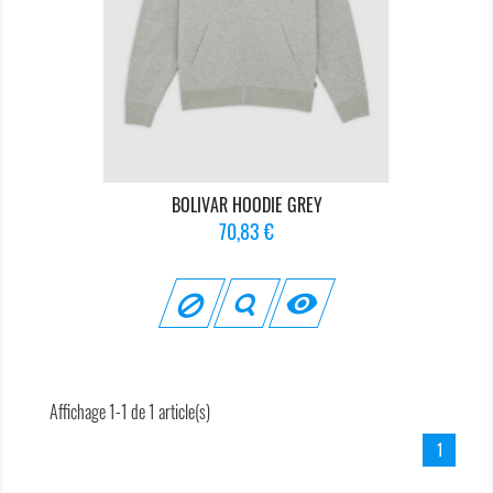
BOLIVAR HOODIE GREY
Prix
70,83 €

Affichage 1-1 de 1 article(s)
1