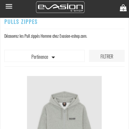

0
PULLS ZIPPES
Découvrez les Pull zippés Homme chez Evasion-eshop.com.

FILTRER
Pertinence