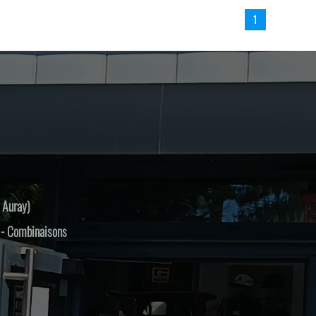
1
 Auray)
s - Combinaisons