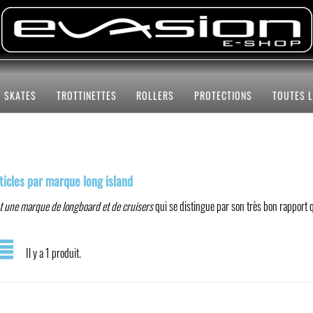
SKATES
TROTTINETTES
ROLLERS
PROTECTIONS
TOUTES 
ticles par marque long island
t une marque de longboard et de cruisers
qui se distingue par son très bon rapport q
Il y a 1 produit.