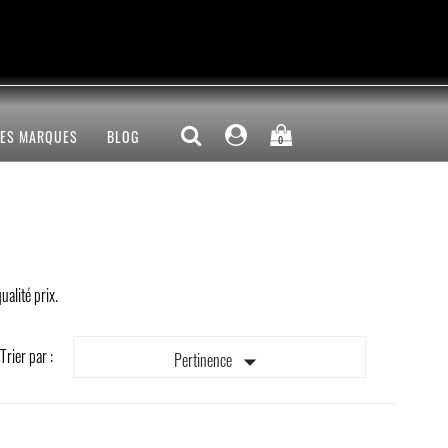
LES MARQUES
BLOG
0
ualité prix.
Trier par :

Pertinence