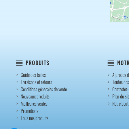
reorder
reorder
PRODUITS
NOTR
Guide des tailles
A propos d
Livraisons et retours
Toutes nos
Conditions générales de vente
Contactez
Nouveaux produits
Plan du sit
Meilleures ventes
Notre bout
Promotions
Tous nos produits