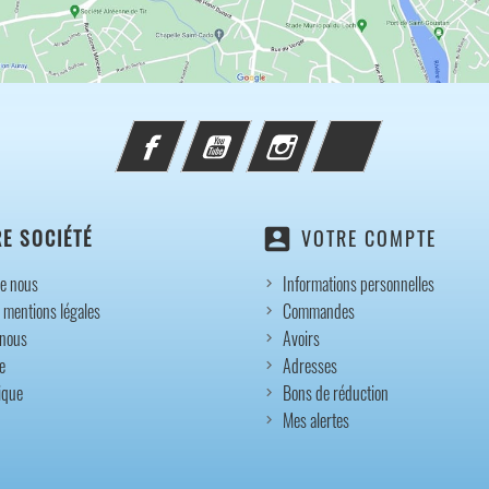
Facebook
YouTube
Instagram
TikTok
account_box
E SOCIÉTÉ
VOTRE COMPTE
e nous
Informations personnelles
 mentions légales
Commandes
-nous
Avoirs
e
Adresses
ique
Bons de réduction
Mes alertes