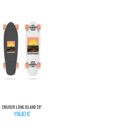
CRUISER LONG ISLAND 28"
Prix
116,67 €