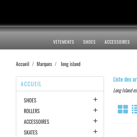
VETEMENTS
SHOES
ACCESSOIRES
Accueil
Marques
long island
Liste des ar
ACCUEIL
Long Island es

SHOES

ROLLERS

ACCESSOIRES

SKATES