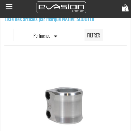

0
Liste des articles par marque NATIVE SCOOTER

FILTRER
Pertinence