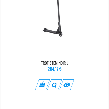
TROT STEM NOIR L
Prix
204,17 €
