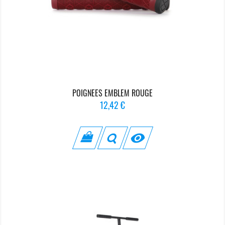
POIGNEES EMBLEM ROUGE
Prix
12,42 €
