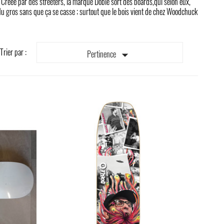
 Créée par des streeters, la marque Doble sort des boards,qui selon eux,
 du gros sans que ça se casse ; surtout que le bois vient de chez Woodchuck
Trier par :

Pertinence