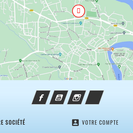
Facebook
YouTube
Instagram
TikTok
account_box
E SOCIÉTÉ
VOTRE COMPTE