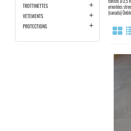
consos à 0,5 e

TROTTINETTES
orientées stre
(canada) Doble

VETEMENTS

PROTECTIONS