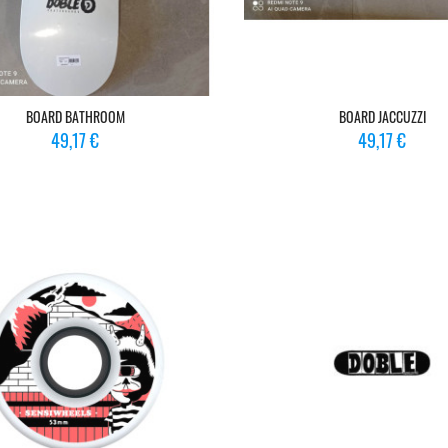
BOARD BATHROOM
BOARD JACCUZZI
Prix
Prix
49,17 €
49,17 €