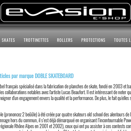
SKATES
TROTTINETTES
ROLLERS
PROTECTIONS
TOUTES 
articles par marque DOBLE SKATEBOARD
abel français spécialisé dans la fabrication de planches de skate, fondé en 2003 et
des collaborations notables avec l'artiste Lucas Beaufort. Il est intéressant de noter
oigner d'un engagement envers la qualité et la performance. De plus, le fait qu'elles 
e (prononcez 2 beûûle) à été créée par quatre skateurs old school des alentours de l
onnage hors du commun, il s’est déjà démarquué en organisant l’incontournable Po
régionale Rhône Alpes en 2001 et 2002), ceux qui ont pu assister à ces contests conna