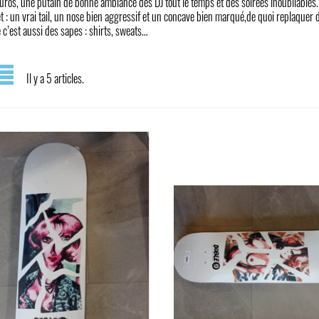
uros, une putain de bonne ambiance des DJ tout le temps et des soirées inoubliables.
et : un vrai tail, un nose bien aggressif et un concave bien marqué,de quoi replaquer
 c’est aussi des sapes : shirts, sweats…
Il y a 5 articles.