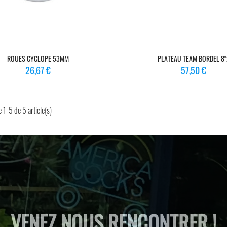
ROUES CYCLOPE 53MM
PLATEAU TEAM BORDEL 8"
Prix
Prix
26,67 €
57,50 €
 1-5 de 5 article(s)
VENEZ NOUS RENCONTRER !