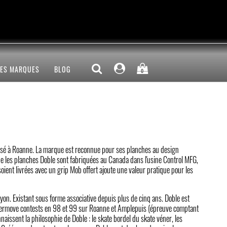
LES MARQUES
BLOG
0
 basé à Roanne. La marque est reconnue pour ses planches au design
 que les planches Doble sont fabriquées au Canada dans l'usine Control MFG,
soient livrées avec un grip Mob offert ajoute une valeur pratique pour les
yon. Existant sous forme associative depuis plus de cinq ans. Doble est
wermove contests en 98 et 99 sur Roanne et Amplepuis (épreuve comptant
issent la philosophie de Doble : le skate bordel du skate véner, les