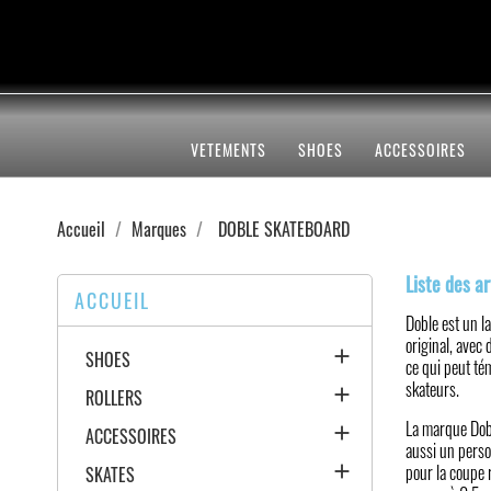
VETEMENTS
SHOES
ACCESSOIRES
Accueil
Marques
DOBLE SKATEBOARD
Liste des 
ACCUEIL
Doble est un l
original, avec 

SHOES
ce qui peut tém
skateurs.

ROLLERS
La marque Dobl

ACCESSOIRES
aussi un pers

pour la coupe 
SKATES