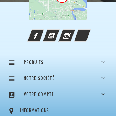
Facebook
YouTube
Instagram
TikTok
reorder
PRODUITS

reorder
NOTRE SOCIÉTÉ

account_box
VOTRE COMPTE

INFORMATIONS