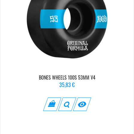
BONES WHEELS 100S 53MM V4
Prix
35,83 €
