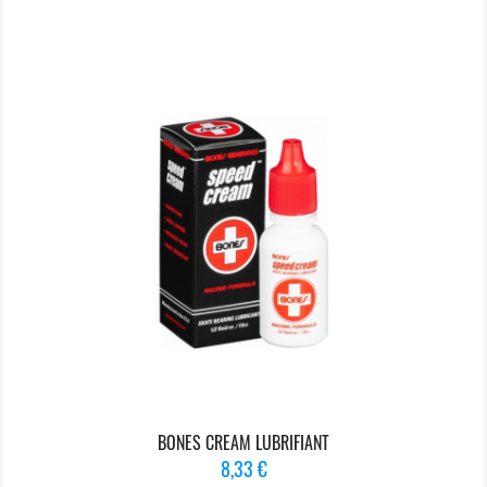
BONES CREAM LUBRIFIANT
Prix
8,33 €