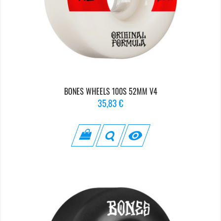
BONES WHEELS 100S 52MM V4
Prix
35,83 €
