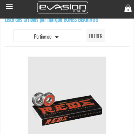

0
Liste des articles par marque BONES BEARINGS

FILTRER
Pertinence